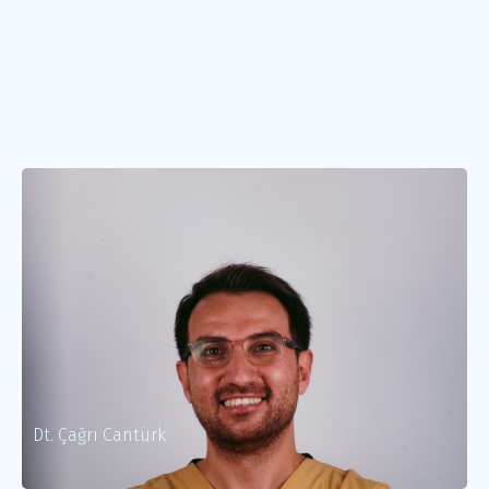
Dt. Çağrı Cantürk