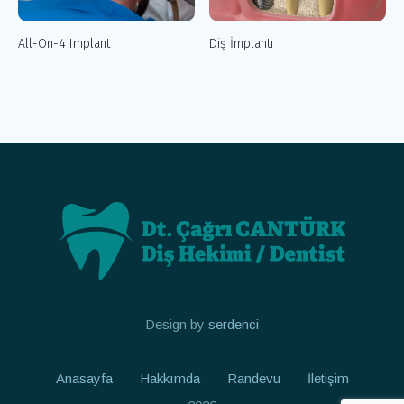
All-On-4 Implant
Diş İmplantı
Design by
serdenci
Anasayfa
Hakkımda
Randevu
İletişim